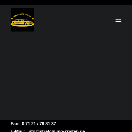
Preisliste
Anfrage
Kontakt
Impressum
Datenschutz
AGB – privat
Inh. ThomasKristen
AGB – gewerblich
Drosselweg 39
72793 Pfullingen
Telefon: 0 71 21 / 79 81 37
Mobil: 01 75 / 3 42 11 13
Fax: 0 71 21 / 79 81 37
E-Mail:
info@stretchlimo-kristen.de